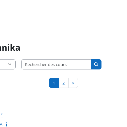
hnika
Rechercher des co
Rechercher des
Page 1
Page 2
Page suivante
1
2
»
3A