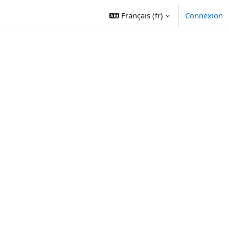
Français ‎(fr)‎
Connexion
urs
 cours