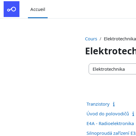
Passer au contenu principal
Accueil
Cours
Elektrotechnika
Elektrotec
Catégories de cours
Tranzistory
Úvod do polovodičů
E4A - Radioelektronika
Silnoproudá zařízení E