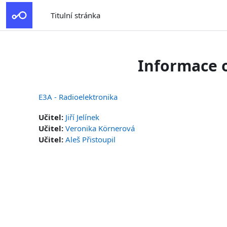
Přejít k hlavnímu obsahu
Titulní stránka
Informace 
E3A - Radioelektronika
Učitel:
Jiří Jelínek
Učitel:
Veronika Körnerová
Učitel:
Aleš Přistoupil