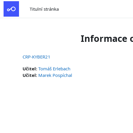
Přejít k hlavnímu obsahu
Titulní stránka
Informace 
CRP-KYBER21
Učitel:
Tomáš Erlebach
Učitel:
Marek Pospíchal