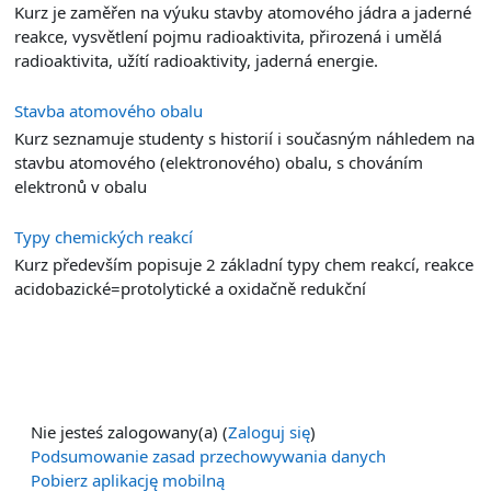
Kurz je zaměřen na výuku stavby atomového jádra a jaderné
reakce, vysvětlení pojmu radioaktivita, přirozená i umělá
radioaktivita, užítí radioaktivity, jaderná energie.
Stavba atomového obalu
Kurz seznamuje studenty s historií i současným náhledem na
stavbu atomového (elektronového) obalu, s chováním
elektronů v obalu
Typy chemických reakcí
Kurz především popisuje 2 základní typy chem reakcí, reakce
acidobazické=protolytické a oxidačně redukční
Nie jesteś zalogowany(a) (
Zaloguj się
)
Podsumowanie zasad przechowywania danych
Pobierz aplikację mobilną