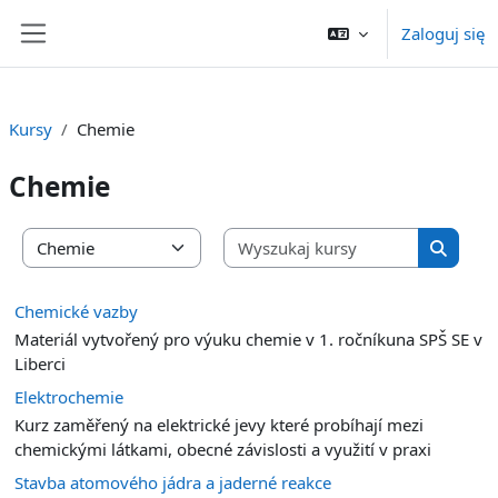
Przejdź do głównej zawartości
Zaloguj się
Panel boczny
Kursy
Chemie
Chemie
Wyszukaj 
Kategorie kursów
Wyszuka
Chemické vazby
Materiál vytvořený pro výuku chemie v 1. ročníkuna SPŠ SE v
Liberci
Elektrochemie
Kurz zaměřený na elektrické jevy které probíhají mezi
chemickými látkami, obecné závislosti a využití v praxi
Stavba atomového jádra a jaderné reakce