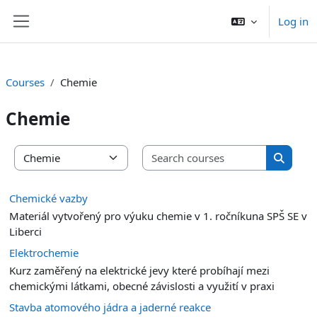
Skip to main content
Log in
Side panel
Courses
Chemie
Chemie
Search co
Course categories
Search 
Chemické vazby
Materiál vytvořený pro výuku chemie v 1. ročníkuna SPŠ SE v
Liberci
Elektrochemie
Kurz zaměřený na elektrické jevy které probíhají mezi
chemickými látkami, obecné závislosti a využití v praxi
Stavba atomového jádra a jaderné reakce