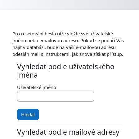
Přejít k hlavnímu obsahu
Pro resetování hesla níže vložte své uživatelské
jméno nebo emailovou adresu. Pokud se podaří Vás
najít v databázi, bude na Vaší e-mailovou adresu
odeslán mail s instrukcemi, jak znova získat přístup.
Vyhledat podle uživatelského
Vyhledat podle uživatelského jména
jména
Uživatelské jméno
Vyhledat podle mailové adresy
Vyhledat podle mailové adresy